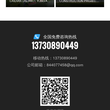
CAIDIAN DISTRICT YONG'AN STREET CYPRESS VILLAGE GUOJIAZHUANG BAY PROVINCIAL BEAUTIFUL VILLAGE PILOT CONSTRUCTION PROJECT
CONSTRUCTION PROJECT OF GUOBEI ELDERLY SERVICE CENTER IN DONGXING DISTRICT, NEIJIANG CITY
全国免费咨询热线
13730890449
移动热线：13730890449
公司邮箱：844077458@qq.com